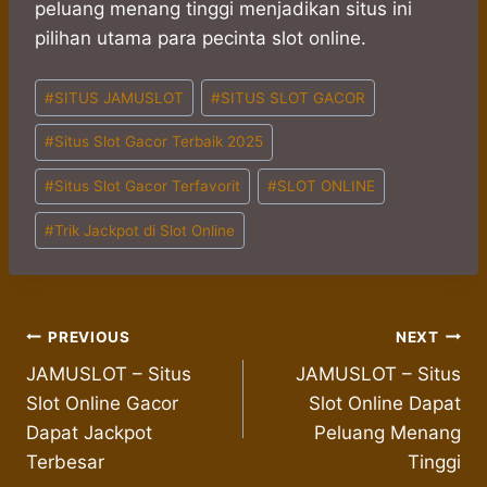
peluang menang tinggi menjadikan situs ini
pilihan utama para pecinta slot online.
Post
#
SITUS JAMUSLOT
#
SITUS SLOT GACOR
Tags:
#
Situs Slot Gacor Terbaik 2025
#
Situs Slot Gacor Terfavorit
#
SLOT ONLINE
#
Trik Jackpot di Slot Online
Post
PREVIOUS
NEXT
JAMUSLOT – Situs
JAMUSLOT – Situs
navigation
Slot Online Gacor
Slot Online Dapat
Dapat Jackpot
Peluang Menang
Terbesar
Tinggi