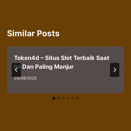
Similar Posts
Token4d – Situs Slot Terbaik Saat
Ini Dan Paling Manjur
By
05/08/2025
admincgsc