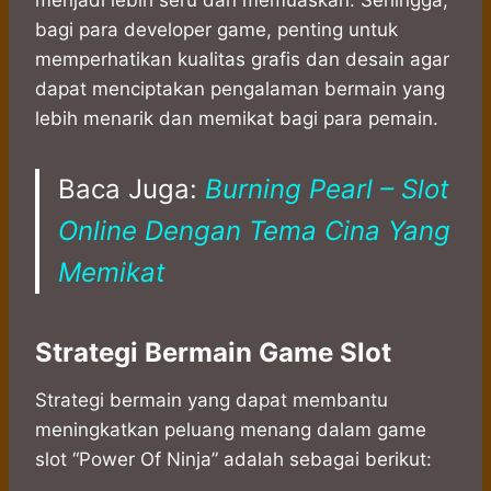
menjadi lebih seru dan memuaskan. Sehingga,
bagi para developer game, penting untuk
memperhatikan kualitas grafis dan desain agar
dapat menciptakan pengalaman bermain yang
lebih menarik dan memikat bagi para pemain.
Baca Juga:
Burning Pearl – Slot
Online Dengan Tema Cina Yang
Memikat
Strategi Bermain Game Slot
Strategi bermain yang dapat membantu
meningkatkan peluang menang dalam game
slot “Power Of Ninja” adalah sebagai berikut: