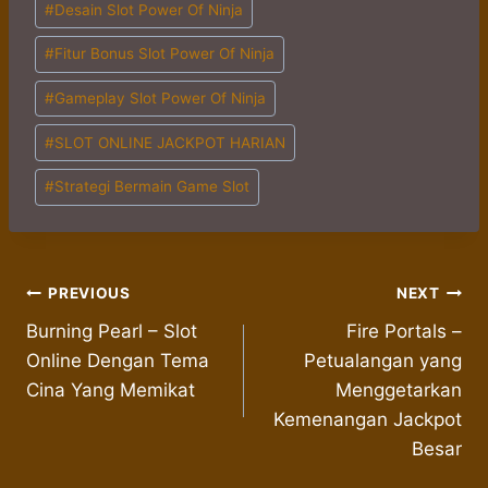
#
Desain Slot Power Of Ninja
Tags:
#
Fitur Bonus Slot Power Of Ninja
#
Gameplay Slot Power Of Ninja
#
SLOT ONLINE JACKPOT HARIAN
#
Strategi Bermain Game Slot
Post
PREVIOUS
NEXT
Burning Pearl – Slot
Fire Portals –
navigation
Online Dengan Tema
Petualangan yang
Cina Yang Memikat
Menggetarkan
Kemenangan Jackpot
Besar