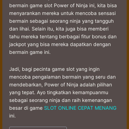
bermain game slot Power of Ninja ini, kita bisa
menyarankan mereka untuk mencoba sensasi
bermain sebagai seorang ninja yang tangguh
dan lihai. Selain itu, kita juga bisa memberi
tahu mereka tentang berbagai fitur bonus dan
jackpot yang bisa mereka dapatkan dengan
bermain game ini.
Jadi, bagi pecinta game slot yang ingin
mencoba pengalaman bermain yang seru dan
mendebarkan, Power of Ninja adalah pilihan
yang tepat. Ayo tingkatkan kemampuanmu
sebagai seorang ninja dan raih kemenangan
besar di game
SLOT ONLINE CEPAT MENANG
ini.
Post