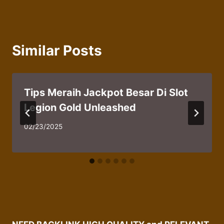
Similar Posts
Tips Meraih Jackpot Besar Di Slot
Legion Gold Unleashed
By
02/23/2025
admincgsc