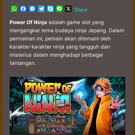
W
F
M
T
S
L
X
Share
h
a
e
e
k
i
a
c
s
l
y
n
Power Of Ninja
adalah game slot yang
t
e
s
e
p
e
mengangkat tema budaya ninja Jepang. Dalam
s
b
e
g
e
permainan ini, pemain akan ditemani oleh
A
o
n
r
karakter-karakter ninja yang tangguh dan
p
o
g
a
misterius dalam menghadapi berbagai
p
k
e
m
r
tantangan.