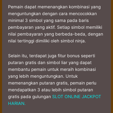
Pemain dapat memenangkan kombinasi yang
menguntungkan dengan cara mencocokkan
minimal 3 simbol yang sama pada baris
pembayaran yang aktif. Setiap simbol memiliki
nilai pembayaran yang berbeda-beda, dengan
nilai tertinggi dimiliki oleh simbol ninja.
Selain itu, terdapat juga fitur bonus seperti
putaran gratis dan simbol liar yang dapat
membantu pemain untuk meraih kombinasi
yang lebih menguntungkan. Untuk
memenangkan putaran gratis, pemain perlu
mendapatkan 3 atau lebih simbol putaran
gratis pada gulungan
SLOT ONLINE JACKPOT
HARIAN.