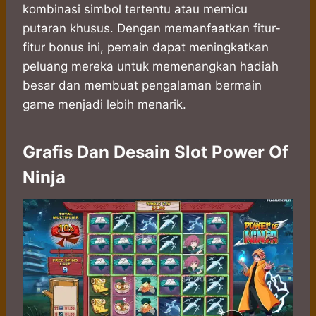
kombinasi simbol tertentu atau memicu
putaran khusus. Dengan memanfaatkan fitur-
fitur bonus ini, pemain dapat meningkatkan
peluang mereka untuk memenangkan hadiah
besar dan membuat pengalaman bermain
game menjadi lebih menarik.
Grafis Dan Desain Slot Power Of
Ninja