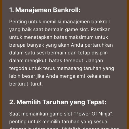
1. Manajemen Bankroll:
Penting untuk memiliki manajemen bankroll
yang baik saat bermain game slot. Pastikan
untuk menetapkan batas maksimum untuk
berapa banyak yang akan Anda pertaruhkan
dalam satu sesi bermain dan tetap disiplin
dalam mengikuti batas tersebut. Jangan
tergoda untuk terus memasang taruhan yang
lebih besar jika Anda mengalami kekalahan
berturut-turut.
2. Memilih Taruhan yang Tepat:
Saat memainkan game slot “Power Of Ninja”,
penting untuk memilih taruhan yang sesuai