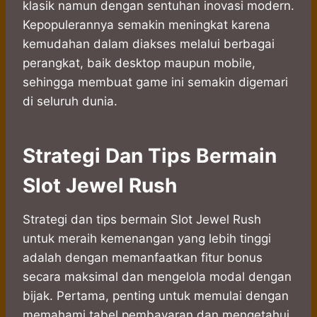
klasik namun dengan sentuhan inovasi modern.
Kepopulerannya semakin meningkat karena
kemudahan dalam diakses melalui berbagai
perangkat, baik desktop maupun mobile,
sehingga membuat game ini semakin digemari
di seluruh dunia.
Strategi Dan Tips Bermain
Slot Jewel Rush
Strategi dan tips bermain Slot Jewel Rush
untuk meraih kemenangan yang lebih tinggi
adalah dengan memanfaatkan fitur bonus
secara maksimal dan mengelola modal dengan
bijak. Pertama, penting untuk memulai dengan
memahami tabel pembayaran dan mengetahui