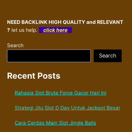
NEED BACKLINK HIGH QUALITY and RELEVANT
?
let us help.
click here
Search
Search
Recent Posts
Rahasia Slot Brute Force Gacor Hari Ini
Strategi Jitu Slot D Day Untuk Jackpot Besar
Cara Cerdas Main Slot Jingle Balls