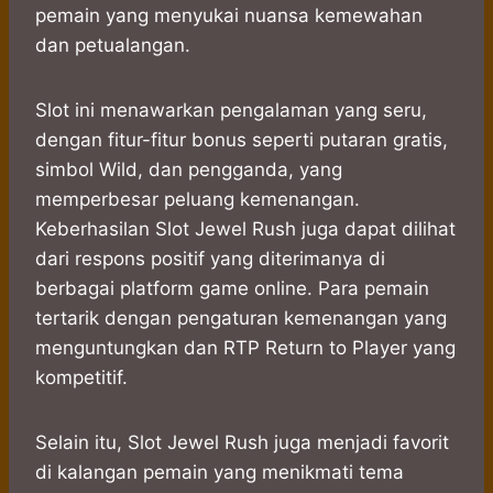
pemain yang menyukai nuansa kemewahan
dan petualangan.
Slot ini menawarkan pengalaman yang seru,
dengan fitur-fitur bonus seperti putaran gratis,
simbol Wild, dan pengganda, yang
memperbesar peluang kemenangan.
Keberhasilan Slot Jewel Rush juga dapat dilihat
dari respons positif yang diterimanya di
berbagai platform game online. Para pemain
tertarik dengan pengaturan kemenangan yang
menguntungkan dan RTP Return to Player yang
kompetitif.
Selain itu, Slot Jewel Rush juga menjadi favorit
di kalangan pemain yang menikmati tema