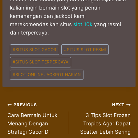
kalian ingin bermain slot yang penuh
kemenangan dan jackpot kami
merekomendasikan situs
slot 10k
yang resmi
dan terpercaya.
Post
#
SITUS SLOT GACOR
#
SITUS SLOT RESMI
Tags:
#
SITUS SLOT TERPERCAYA
#
SLOT ONLINE JACKPOT HARIAN
Post
PREVIOUS
NEXT
Cara Bermain Untuk
3 Tips Slot Frozen
navigation
Menang Dengan
Tropics Agar Dapat
Strategi Gacor Di
Scatter Lebih Sering