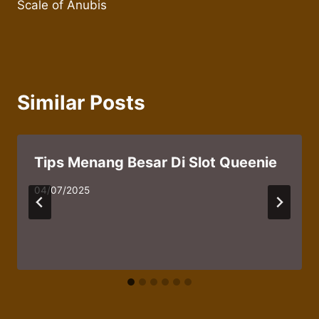
Scale of Anubis
Similar Posts
Tips Menang Besar Di Slot Queenie
By
04/07/2025
admincgsc