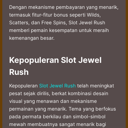
Dengan mekanisme pembayaran yang menarik,
termasuk fitur-fitur bonus seperti Wilds,
Scatters, dan Free Spins, Slot Jewel Rush
memberi pemain kesempatan untuk meraih
kemenangan besar.
Kepopuleran Slot Jewel
Rush
Kepopuleran
Slot Jewel Rush
telah meningkat
pesat sejak dirilis, berkat kombinasi desain
visual yang menawan dan mekanisme
permainan yang menarik. Tema yang berfokus
pada permata berkilau dan simbol-simbol
mewah membuatnya sangat menarik bagi