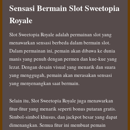
Sensasi Bermain Slot Sweetopia
Royale
Slot Sweetopia Royale adalah permainan slot yang
menawarkan sensasi berbeda dalam bermain slot.
Dalam permainan ini, pemain akan dibawa ke dunia
manis yang penuh dengan permen dan kue-kue yang
lezat. Dengan desain visual yang menarik dan suara
yang menggugah, pemain akan merasakan sensasi
yang menyenangkan saat bermain.
Selain itu, Slot Sweetopia Royale juga menawarkan
fitur-fitur yang menarik seperti bonus putaran gratis.
Simbol-simbol khusus, dan jackpot besar yang dapat
dimenangkan. Semua fitur ini membuat pemain