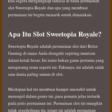
kita segera mengungkap rahasia di balik permainan
slot Sweetopia Royale dan apa yang membuat
permainan ini begitu menarik untuk dimainkan.
Apa Itu Slot Sweetopia Royale?
Sweetopia Royale adalah permainan slot dari Relax
Gaming di mana Anda disuguhi sepiring manisan
dalam kotak besar. Ini tentu bukan game pertama yang
mengusung tema seperti ini. Faktanya, ini adalah salah
satu dunia paling umum di slot.
Meskipun hal ini membuat hampir mustahil untuk
menonjol dalam genre ini, para pemain jelas tertarik
pada jenis permainan ini. Permainan slot ini mungkin
tidak sesederhana itu, tetapi ini adalah permainan