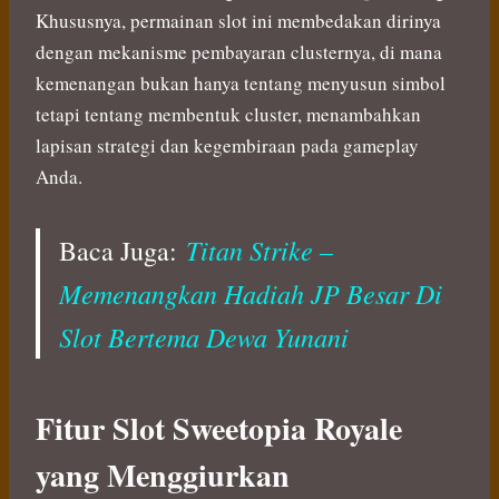
Khususnya, permainan slot ini membedakan dirinya
dengan mekanisme pembayaran clusternya, di mana
kemenangan bukan hanya tentang menyusun simbol
tetapi tentang membentuk cluster, menambahkan
lapisan strategi dan kegembiraan pada gameplay
Anda.
Titan Strike –
Baca Juga:
Memenangkan Hadiah JP Besar Di
Slot Bertema Dewa Yunani
Fitur Slot Sweetopia Royale
yang Menggiurkan