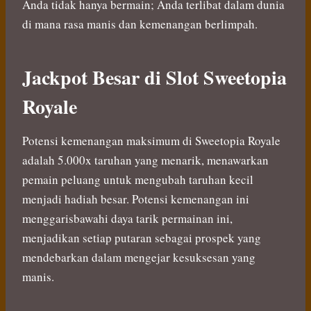
Anda tidak hanya bermain; Anda terlibat dalam dunia
di mana rasa manis dan kemenangan berlimpah.
Jackpot Besar di Slot Sweetopia
Royale
Potensi kemenangan maksimum di Sweetopia Royale
adalah 5.000x taruhan yang menarik, menawarkan
pemain peluang untuk mengubah taruhan kecil
menjadi hadiah besar. Potensi kemenangan ini
menggarisbawahi daya tarik permainan ini,
menjadikan setiap putaran sebagai prospek yang
mendebarkan dalam mengejar kesuksesan yang
manis.