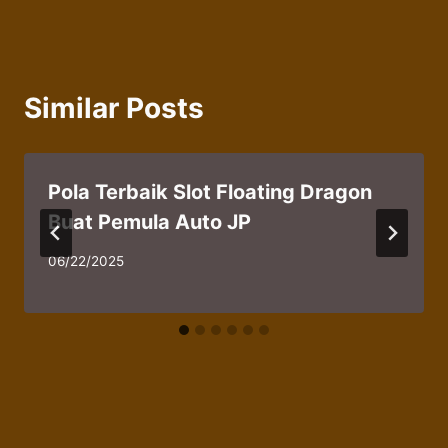
Similar Posts
Pola Terbaik Slot Floating Dragon
Buat Pemula Auto JP
By
06/22/2025
admincgsc