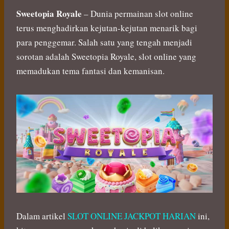
h
a
e
e
k
i
Sweetopia Royale
a
c
s
l
– Dunia permainan slot online
y
n
t
e
s
e
p
e
terus menghadirkan kejutan-kejutan menarik bagi
s
b
e
g
e
para penggemar. Salah satu yang tengah menjadi
A
o
n
r
sorotan adalah Sweetopia Royale, slot online yang
p
o
g
a
p
k
e
m
memadukan tema fantasi dan kemanisan.
r
Dalam artikel
SLOT ONLINE JACKPOT HARIAN
ini,