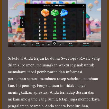
Sebelum Anda terjun ke dunia Sweetopia Royale yang
dilapisi permen, meluangkan waktu sejenak untuk
memahami tabel pembayaran dan informasi
permainan seperti membaca resep sebelum membuat
kue. Ini penting. Pengetahuan ini tidak hanya
meningkatkan apresiasi Anda terhadap desain dan
mekanisme game yang rumit, tetapi juga memperkaya
pengalaman bermain Anda secara keseluruhan,