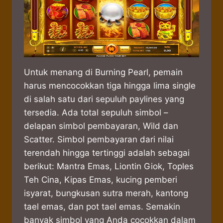
Untuk menang di Burning Pearl, pemain
harus mencocokkan tiga hingga lima single
di salah satu dari sepuluh paylines yang
tersedia. Ada total sepuluh simbol –
delapan simbol pembayaran, Wild dan
Scatter. Simbol pembayaran dari nilai
terendah hingga tertinggi adalah sebagai
berikut: Mantra Emas, Liontin Giok, Toples
Teh Cina, Kipas Emas, kucing pemberi
isyarat, bungkusan sutra merah, kantong
tael emas, dan pot tael emas. Semakin
banyak simbol yang Anda cocokkan dalam