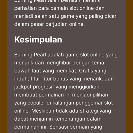
perhatian para pemain slot online dan
menjadi salah satu game yang paling dicari
dalam pasar perjudian online.
Kesimpulan
Burning Pearl adalah game slot online yang
menarik dan menghibur dengan tema
bawah laut yang memikat. Grafis yang
indah, fitur-fitur bonus yang menarik, dan
jackpot progresif yang menggiurkan
membuat permainan ini menjadi pilihan
yang populer di kalangan penggemar slot
online. Meskipun tidak ada strategi yang
dapat menjamin kemenangan dalam
permainan ini. Sensasi bermain yang