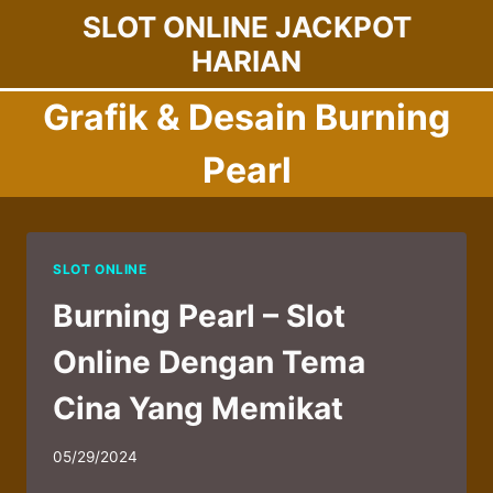
Skip
SLOT ONLINE JACKPOT
to
HARIAN
content
Grafik & Desain Burning
Pearl
SLOT ONLINE
Burning Pearl – Slot
Online Dengan Tema
Cina Yang Memikat
By
05/29/2024
admincgsc