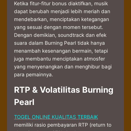
Ketika fitur-fitur bonus diaktifkan, musik
dapat berubah menjadi lebih meriah dan
mendebarkan, menciptakan ketegangan
yang sesuai dengan momen tersebut.
Dengan demikian, soundtrack dan efek
suara dalam Burning Pearl tidak hanya
menambah kesenangan bermain, tetapi
juga membantu menciptakan atmosfer
yang menyenangkan dan menghibur bagi
para pemainnya.
RTP & Volatilitas Burning
Pearl
TOGEL ONLINE KUALITAS TERBAIK
memiliki rasio pembayaran RTP (return to