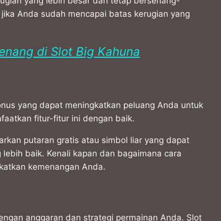
ugian yang lebih besar dan tetap bersenang-
 jika Anda sudah mencapai batas kerugian yang
enang di Slot Big Kahuna
r bonus yang dapat meningkatkan peluang Anda untuk
tkan fitur-fitur ini dengan baik.
kan putaran gratis atau simbol liar yang dapat
ebih baik. Kenali kapan dan bagaimana cara
gkatkan kemenangan Anda.
dengan anggaran dan strategi permainan Anda. Slot