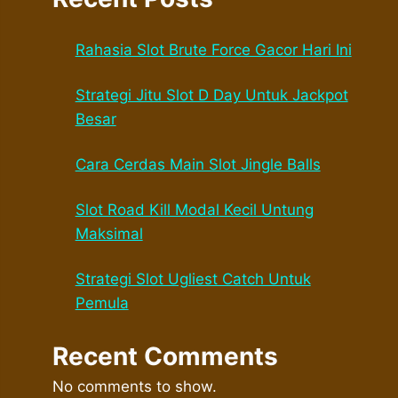
Rahasia Slot Brute Force Gacor Hari Ini
Strategi Jitu Slot D Day Untuk Jackpot
Besar
Cara Cerdas Main Slot Jingle Balls
Slot Road Kill Modal Kecil Untung
Maksimal
Strategi Slot Ugliest Catch Untuk
Pemula
Recent Comments
No comments to show.