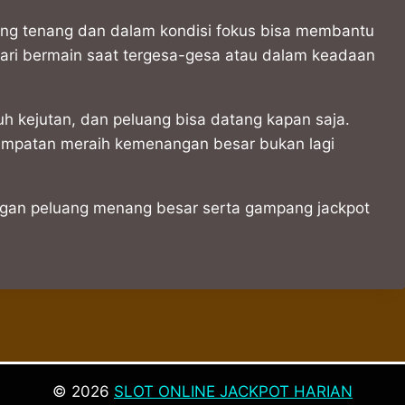
yang tenang dan dalam kondisi fokus bisa membantu
ari bermain saat tergesa-gesa atau dalam keadaan
h kejutan, dan peluang bisa datang kapan saja.
esempatan meraih kemenangan besar bukan lagi
engan peluang menang besar serta gampang jackpot
© 2026
SLOT ONLINE JACKPOT HARIAN