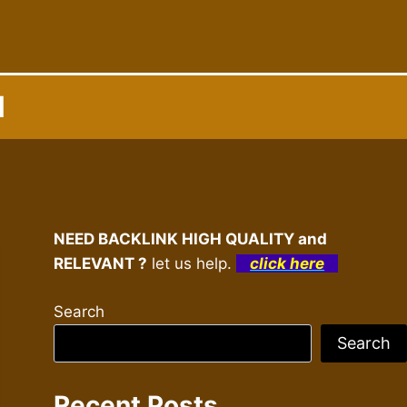
l
NEED BACKLINK HIGH QUALITY and
RELEVANT ?
let us help.
click here
Search
Search
Recent Posts