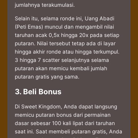
jumlahnya terakumulasi.
Selain itu, selama ronde ini, Uang Abadi
(Peti Emas) muncul dan mengambil nilai
taruhan acak 0,5x hingga 20x pada setiap
putaran. Nilai tersebut tetap ada di layar
hingga akhir ronde atau hingga terkumpul.
3 hingga 7 scatter selanjutnya selama
putaran akan memicu kembali jumlah
putaran gratis yang sama.
3. Beli Bonus
Di Sweet Kingdom, Anda dapat langsung
memicu putaran bonus dari permainan
dasar sebesar 100 kali lipat dari taruhan
saat ini. Saat membeli putaran gratis, Anda