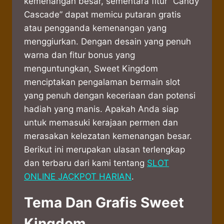
kemenangan besar, sementara fitur “Candy
Cascade” dapat memicu putaran gratis
atau pengganda kemenangan yang
menggiurkan. Dengan desain yang penuh
warna dan fitur bonus yang
menguntungkan, Sweet Kingdom
menciptakan pengalaman bermain slot
yang penuh dengan keceriaan dan potensi
hadiah yang manis. Apakah Anda siap
untuk memasuki kerajaan permen dan
merasakan kelezatan kemenangan besar.
Berikut ini merupakan ulasan terlengkap
dan terbaru dari kami tentang
SLOT
ONLINE JACKPOT HARIAN
.
Tema Dan Grafis Sweet
Kingdom