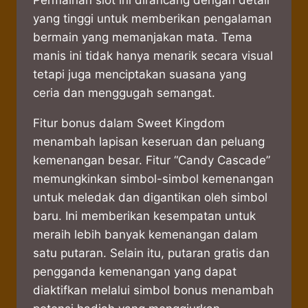
yang tinggi untuk memberikan pengalaman
bermain yang memanjakan mata. Tema
manis ini tidak hanya menarik secara visual
tetapi juga menciptakan suasana yang
ceria dan menggugah semangat.
Fitur bonus dalam Sweet Kingdom
menambah lapisan keseruan dan peluang
kemenangan besar. Fitur “Candy Cascade”
memungkinkan simbol-simbol kemenangan
untuk meledak dan digantikan oleh simbol
baru. Ini memberikan kesempatan untuk
meraih lebih banyak kemenangan dalam
satu putaran. Selain itu, putaran gratis dan
pengganda kemenangan yang dapat
diaktifkan melalui simbol bonus menambah