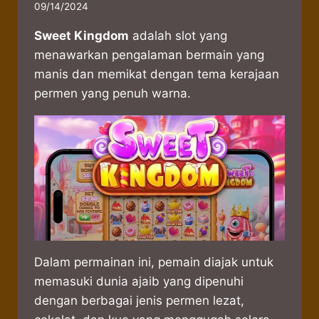
By
09/14/2024
admincgsc
Sweet Kingdom
adalah slot yang
menawarkan pengalaman bermain yang
manis dan memikat dengan tema kerajaan
permen yang penuh warna.
Dalam permainan ini, pemain diajak untuk
memasuki dunia ajaib yang dipenuhi
dengan berbagai jenis permen lezat,