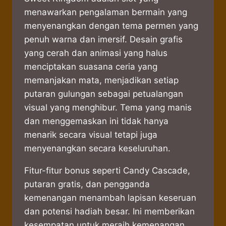
menawarkan pengalaman bermain yang
menyenangkan dengan tema permen yang
penuh warna dan imersif. Desain grafis
yang cerah dan animasi yang halus
menciptakan suasana ceria yang
memanjakan mata, menjadikan setiap
putaran gulungan sebagai petualangan
visual yang menghibur. Tema yang manis
dan menggemaskan ini tidak hanya
menarik secara visual tetapi juga
menyenangkan secara keseluruhan.
Fitur-fitur bonus seperti Candy Cascade,
putaran gratis, dan pengganda
kemenangan menambah lapisan keseruan
dan potensi hadiah besar. Ini memberikan
kesempatan untuk meraih kemenangan