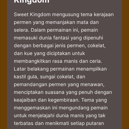
Sweet Kingdom mengusung tema kerajaan
permen yang memanjakan mata dan
selera. Dalam permainan ini, pemain
memasuki dunia fantasi yang dipenuhi
dengan berbagai jenis permen, cokelat,
dan kue yang diciptakan untuk
membangkitkan rasa manis dan ceria.
Latar belakang permainan menampilkan
kastil gula, sungai cokelat, dan
pemandangan permen yang menawan,
menciptakan suasana yang penuh dengan
keajaiban dan kegembiraan. Tema yang
menggemaskan ini mengundang pemain
untuk menjelajahi dunia manis yang tak
terbatas dan menikmati setiap putaran