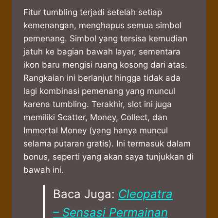
Fitur tumbling terjadi setelah setiap
kemenangan, menghapus semua simbol
pemenang. Simbol yang tersisa kemudian
jatuh ke bagian bawah layar, sementara
ikon baru mengisi ruang kosong dari atas.
Rangkaian ini berlanjut hingga tidak ada
lagi kombinasi pemenang yang muncul
karena tumbling. Terakhir, slot ini juga
memiliki Scatter, Money, Collect, dan
Immortal Money (yang hanya muncul
selama putaran gratis). Ini termasuk dalam
bonus, seperti yang akan saya tunjukkan di
bawah ini.
Baca Juga:
Cleopatra
– Sensasi Permainan