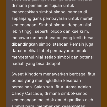
di mana pemain bertujuan untuk
mencocokkan simbol-simbol permen di
sepanjang garis pembayaran untuk meraih
kemenangan. Simbol-simbol dengan nilai
lebih tinggi, seperti lolipop dan kue krim,
menawarkan pembayaran yang lebih besar
dibandingkan simbol standar. Pemain juga
dapat melihat tabel pembayaran untuk
mengetahui nilai setiap simbol dan potensi
hadiah yang bisa didapat.
Sweet Kingdom menawarkan berbagai fitur
bonus yang meningkatkan keseruan
permainan. Salah satu fitur utama adalah
Candy Cascade, di mana simbol-simbol
kemenangan meledak dan digantikan oleh
simbol baru, memberikan kesempatan