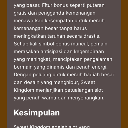
yang besar. Fitur bonus seperti putaran
gratis dan pengganda kemenangan
menawarkan kesempatan untuk meraih
kemenangan besar tanpa harus
meningkatkan taruhan secara drastis.
Setiap kali simbol bonus muncul, pemain
merasakan antisipasi dan kegembiraan
yang meningkat, menciptakan pengalaman
bermain yang dinamis dan penuh energi.
Dengan peluang untuk meraih hadiah besar
dan desain yang menghibur, Sweet
Kingdom menjanjikan petualangan slot
yang penuh warna dan menyenangkan.
Kesimpulan
Sweet Kingdom adalah slot yang