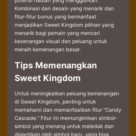
potensi hadiah yang menggiurkan.
Kombinasi dari desain yang menarik dan
fitur-fitur bonus yang bermanfaat
menjadikan Sweet Kingdom pilihan yang
menarik bagi pemain yang mencari
kesenangan visual dan peluang untuk
meraih kemenangan besar.
Tips Memenangkan
Sweet Kingdom
Untuk meningkatkan peluang kemenangan
di Sweet Kingdom, penting untuk
memahami dan memanfaatkan fitur “Candy
Cascade.” Fitur ini memungkinkan simbol-
simbol yang menang untuk meledak dan
digantikan oleh simbol baru, yang bisa