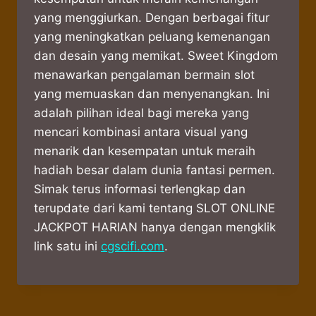
yang menggiurkan. Dengan berbagai fitur
yang meningkatkan peluang kemenangan
dan desain yang memikat. Sweet Kingdom
menawarkan pengalaman bermain slot
yang memuaskan dan menyenangkan. Ini
adalah pilihan ideal bagi mereka yang
mencari kombinasi antara visual yang
menarik dan kesempatan untuk meraih
hadiah besar dalam dunia fantasi permen.
Simak terus informasi terlengkap dan
terupdate dari kami tentang SLOT ONLINE
JACKPOT HARIAN hanya dengan mengklik
link satu ini
cgscifi.com
.