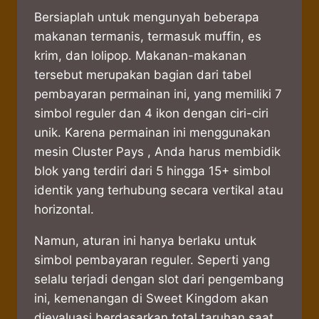
Bersiaplah untuk mengunyah beberapa
makanan termanis, termasuk muffin, es
krim, dan lolipop. Makanan-makanan
tersebut merupakan bagian dari tabel
pembayaran permainan ini, yang memiliki 7
simbol reguler dan 4 ikon dengan ciri-ciri
unik. Karena permainan ini menggunakan
mesin Cluster Pays , Anda harus membidik
blok yang terdiri dari 5 hingga 15+ simbol
identik yang terhubung secara vertikal atau
horizontal.
Namun, aturan ini hanya berlaku untuk
simbol pembayaran reguler. Seperti yang
selalu terjadi dengan slot dari pengembang
ini, kemenangan di Sweet Kingdom akan
dievaluasi berdasarkan total taruhan saat