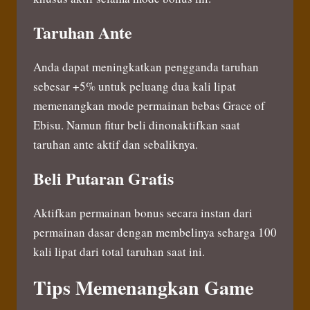
Taruhan Ante
Anda dapat meningkatkan pengganda taruhan
sebesar +5% untuk peluang dua kali lipat
memenangkan mode permainan bebas Grace of
Ebisu. Namun fitur beli dinonaktifkan saat
taruhan ante aktif dan sebaliknya.
Beli Putaran Gratis
Aktifkan permainan bonus secara instan dari
permainan dasar dengan membelinya seharga 100
kali lipat dari total taruhan saat ini.
Tips Memenangkan Game