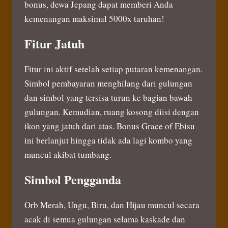
bonus, dewa Jepang dapat memberi Anda
kemenangan maksimal 5000x taruhan!
Fitur Jatuh
Fitur ini aktif setelah setiap putaran kemenangan.
Simbol pembayaran menghilang dari gulungan
dan simbol yang tersisa turun ke bagian bawah
gulungan. Kemudian, ruang kosong diisi dengan
ikon yang jatuh dari atas. Bonus Grace of Ebisu
ini berlanjut hingga tidak ada lagi kombo yang
muncul akibat tumbang.
Simbol Pengganda
Orb Merah, Ungu, Biru, dan Hijau muncul secara
acak di semua gulungan selama kaskade dan