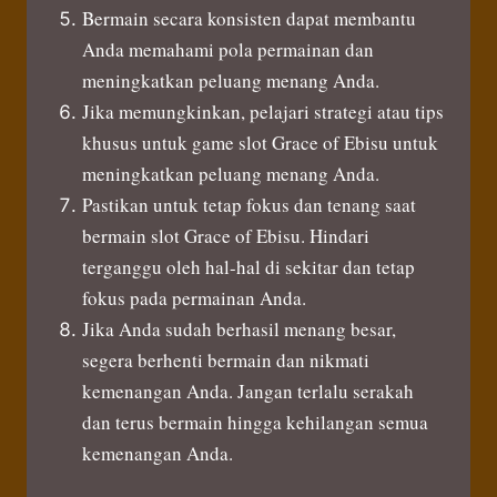
Bermain secara konsisten dapat membantu
Anda memahami pola permainan dan
meningkatkan peluang menang Anda.
Jika memungkinkan, pelajari strategi atau tips
khusus untuk game slot Grace of Ebisu untuk
meningkatkan peluang menang Anda.
Pastikan untuk tetap fokus dan tenang saat
bermain slot Grace of Ebisu. Hindari
terganggu oleh hal-hal di sekitar dan tetap
fokus pada permainan Anda.
Jika Anda sudah berhasil menang besar,
segera berhenti bermain dan nikmati
kemenangan Anda. Jangan terlalu serakah
dan terus bermain hingga kehilangan semua
kemenangan Anda.