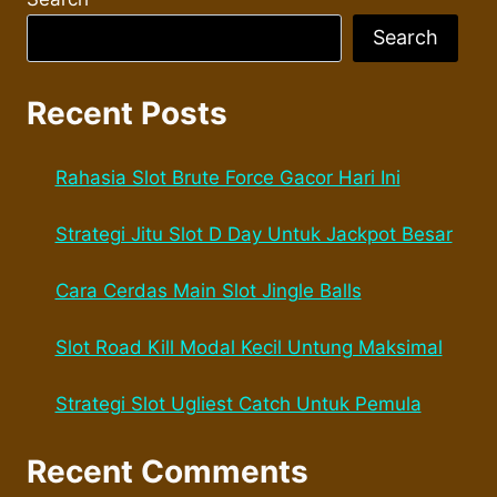
Search
Recent Posts
Rahasia Slot Brute Force Gacor Hari Ini
Strategi Jitu Slot D Day Untuk Jackpot Besar
Cara Cerdas Main Slot Jingle Balls
Slot Road Kill Modal Kecil Untung Maksimal
Strategi Slot Ugliest Catch Untuk Pemula
Recent Comments