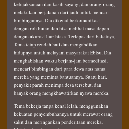
kebijaksanaan dan kasih sayang, dan orang-orang
melakukan perjalanan dari jauh untuk mencari
bimbingannya. Dia dikenal berkomunikasi
dengan roh hutan dan bisa melihat masa depan
dengan akurasi luar biasa. Terlepas dari bakatnya,
Tema tetap rendah hati dan mengabdikan
hidupnya untuk melayani masyarakat Ebisu. Dia
menghabiskan waktu berjam-jam bermeditasi,
mencari bimbingan dari para dewa atas nama
mereka yang meminta bantuannya. Suatu hari,
penyakit parah menimpa desa tersebut, dan
banyak orang mengkhawatirkan nyawa mereka.
Tema bekerja tanpa kenal lelah, menggunakan
kekuatan penyembuhannya untuk merawat orang
sakit dan meringankan penderitaan mereka.