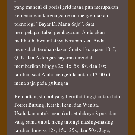
yang muncul di posisi grid mana pun merupakan
kemenangan karena game ini menggunakan
teknologi “Bayar Di Mana Saja”. Saat
mempelajari tabel pembayaran, Anda akan
melihat bahwa nilainya berubah saat Anda
mengubah taruhan dasar. Simbol kerajaan 10, J,
Q, K, dan A dengan bayaran terendah
memberikan hingga 2x, 4x, 5x, 8x, dan 10x
taruhan saat Anda mengelola antara 12-30 di
mana saja pada gulungan.
Kemudian, simbol yang bernilai tinggi antara lain
Potret Burung, Katak, Ikan, dan Wanita.
Usahakan untuk memukul setidaknya 8 pukulan
yang sama untuk mengantongi masing-masing
taruhan hingga 12x, 15x, 25x, dan 50x. Juga,