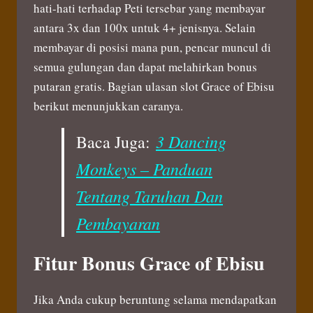
hati-hati terhadap Peti tersebar yang membayar
antara 3x dan 100x untuk 4+ jenisnya. Selain
membayar di posisi mana pun, pencar muncul di
semua gulungan dan dapat melahirkan bonus
putaran gratis. Bagian ulasan slot Grace of Ebisu
berikut menunjukkan caranya.
3 Dancing
Baca Juga:
Monkeys – Panduan
Tentang Taruhan Dan
Pembayaran
Fitur Bonus Grace of Ebisu
Jika Anda cukup beruntung selama mendapatkan