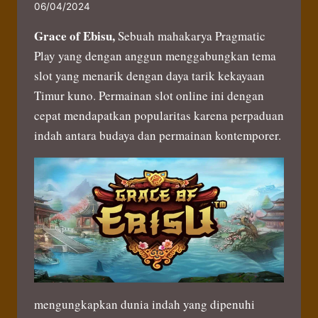
By
06/04/2024
admincgsc
Grace of Ebisu,
Sebuah mahakarya Pragmatic
Play yang dengan anggun menggabungkan tema
slot yang menarik dengan daya tarik kekayaan
Timur kuno. Permainan slot online ini dengan
cepat mendapatkan popularitas karena perpaduan
indah antara budaya dan permainan kontemporer.
mengungkapkan dunia indah yang dipenuhi