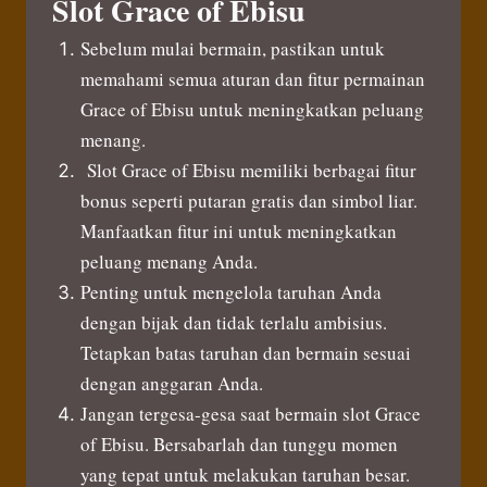
Slot Grace of Ebisu
Sebelum mulai bermain, pastikan untuk
memahami semua aturan dan fitur permainan
Grace of Ebisu untuk meningkatkan peluang
menang.
Slot Grace of Ebisu memiliki berbagai fitur
bonus seperti putaran gratis dan simbol liar.
Manfaatkan fitur ini untuk meningkatkan
peluang menang Anda.
Penting untuk mengelola taruhan Anda
dengan bijak dan tidak terlalu ambisius.
Tetapkan batas taruhan dan bermain sesuai
dengan anggaran Anda.
Jangan tergesa-gesa saat bermain slot Grace
of Ebisu. Bersabarlah dan tunggu momen
yang tepat untuk melakukan taruhan besar.