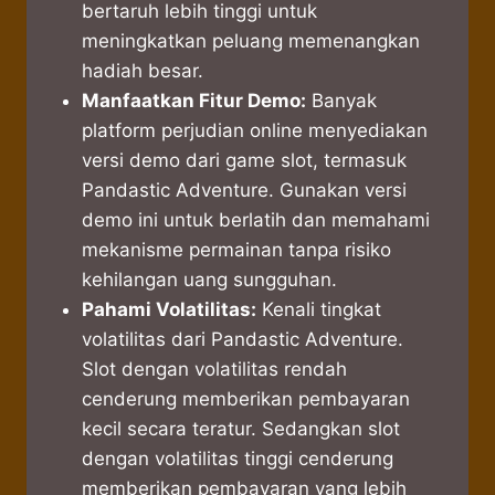
bertaruh lebih tinggi untuk
meningkatkan peluang memenangkan
hadiah besar.
Manfaatkan Fitur Demo:
Banyak
platform perjudian online menyediakan
versi demo dari game slot, termasuk
Pandastic Adventure. Gunakan versi
demo ini untuk berlatih dan memahami
mekanisme permainan tanpa risiko
kehilangan uang sungguhan.
Pahami Volatilitas:
Kenali tingkat
volatilitas dari Pandastic Adventure.
Slot dengan volatilitas rendah
cenderung memberikan pembayaran
kecil secara teratur. Sedangkan slot
dengan volatilitas tinggi cenderung
memberikan pembayaran yang lebih