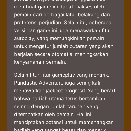
membuat game ini dapat diakses oleh
pemain dari berbagai latar belakang dan
preferensi perjudian. Selain itu, beberapa
versi dari game ini juga menawarkan fitur
autoplay, yang memungkinkan pemain
untuk mengatur jumlah putaran yang akan
berjalan secara otomatis, meningkatkan
kenyamanan bermain.
Selain fitur-fitur gameplay yang menarik,
Pandastic Adventure juga sering kali
menawarkan jackpot progresif. Yang berarti
bahwa hadiah utama terus bertambah
seiring dengan jumlah taruhan yang
ditempatkan oleh pemain. Hal ini
menciptakan potensi untuk memenangkan
hadiah yang sangat besar dan menarik