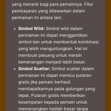
yang menarik bagi para pemainnya. Fitur
pembayaran yang ditawarkan dalam
permainan ini antara lain:
Simbol Wild:
Simbol wild dalam
permainan ini dapat menggantikan
simbol lain untuk membentuk kombinasi
yang lebih menguntungkan. Hal ini
membuat peluang untuk meraih
kemenangan menjadi lebih besar.
Simbol Scatter:
Simbol scatter dalam
permainan ini dapat memicu putaran
gratis jika pemain berhasil
mendapatkannya pada gulungan yang
tepat. Putaran gratis memberikan
kesempatan kepada pemain untuk
memenangkan hadiah besar tanpa