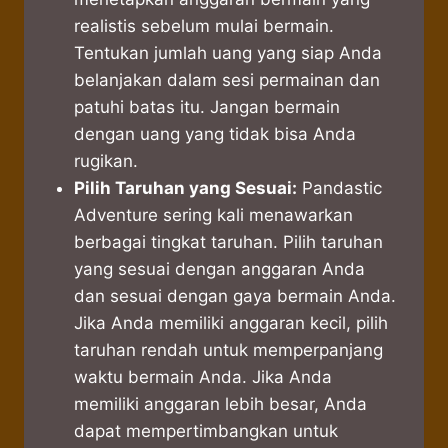
realistis sebelum mulai bermain.
Tentukan jumlah uang yang siap Anda
belanjakan dalam sesi permainan dan
patuhi batas itu. Jangan bermain
dengan uang yang tidak bisa Anda
rugikan.
Pilih Taruhan yang Sesuai:
Pandastic
Adventure sering kali menawarkan
berbagai tingkat taruhan. Pilih taruhan
yang sesuai dengan anggaran Anda
dan sesuai dengan gaya bermain Anda.
Jika Anda memiliki anggaran kecil, pilih
taruhan rendah untuk memperpanjang
waktu bermain Anda. Jika Anda
memiliki anggaran lebih besar, Anda
dapat mempertimbangkan untuk