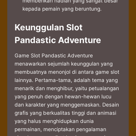
memberikan hadiah yang sangat besar
kepada pemain yang beruntung.
Keunggulan Slot
Pandastic Adventure
Game Slot Pandastic Adventure
menawarkan sejumlah keunggulan yang
membuatnya menonjol di antara game slot
lainnya. Pertama-tama, adalah tema yang
menarik dan menghibur, yaitu petualangan
yang penuh dengan hewan-hewan lucu
dan karakter yang menggemaskan. Desain
grafis yang berkualitas tinggi dan animasi
yang halus menghidupkan dunia
permainan, menciptakan pengalaman