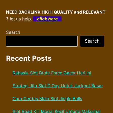
NEED BACKLINK HIGH QUALITY and RELEVANT
?
let us help.
click here
Search
Search
Recent Posts
Rahasia Slot Brute Force Gacor Hari Ini
Strategi Jitu Slot D Day Untuk Jackpot Besar
Cara Cerdas Main Slot Jingle Balls
Slot Road Kill Modal Kecil Untung Maksimal