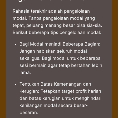
Rahasia terakhir adalah pengelolaan
modal. Tanpa pengelolaan modal yang
tepat, peluang menang besar bisa sia-sia.
Berikut beberapa tips pengelolaan modal:
Bagi Modal menjadi Beberapa Bagian:
Jangan habiskan seluruh modal
sekaligus. Bagi modal untuk beberapa
sesi bermain agar tetap bertahan lebih
lama.
Tentukan Batas Kemenangan dan
Kerugian: Tetapkan target profit harian
dan batas kerugian untuk menghindari
kehilangan modal secara besar-
besaran.