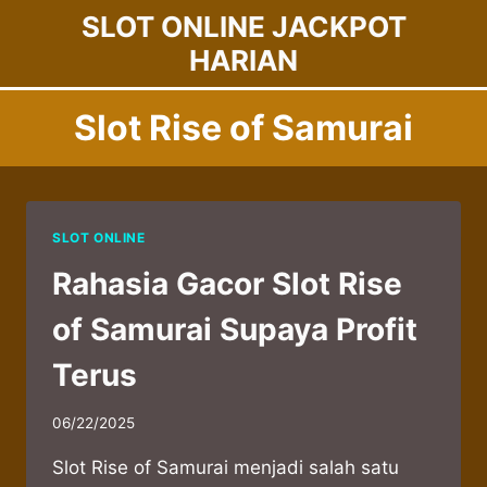
Skip
SLOT ONLINE JACKPOT
to
HARIAN
content
Slot Rise of Samurai
SLOT ONLINE
Rahasia Gacor Slot Rise
of Samurai Supaya Profit
Terus
By
06/22/2025
admincgsc
Slot Rise of Samurai menjadi salah satu