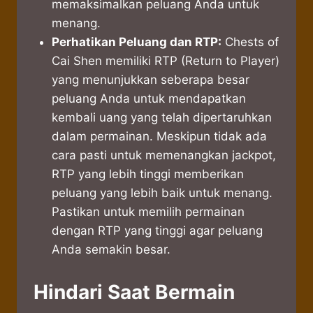
memaksimalkan peluang Anda untuk
menang.
Perhatikan Peluang dan RTP:
Chests of
Cai Shen memiliki RTP (Return to Player)
yang menunjukkan seberapa besar
peluang Anda untuk mendapatkan
kembali uang yang telah dipertaruhkan
dalam permainan. Meskipun tidak ada
cara pasti untuk memenangkan jackpot,
RTP yang lebih tinggi memberikan
peluang yang lebih baik untuk menang.
Pastikan untuk memilih permainan
dengan RTP yang tinggi agar peluang
Anda semakin besar.
Hindari Saat Bermain