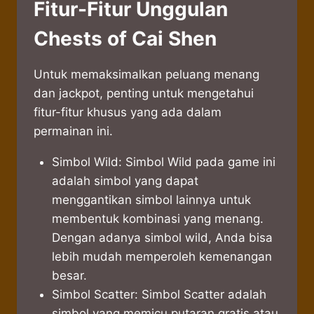
Fitur-Fitur Unggulan
Chests of Cai Shen
Untuk memaksimalkan peluang menang
dan jackpot, penting untuk mengetahui
fitur-fitur khusus yang ada dalam
permainan ini.
Simbol Wild: Simbol Wild pada game ini
adalah simbol yang dapat
menggantikan simbol lainnya untuk
membentuk kombinasi yang menang.
Dengan adanya simbol wild, Anda bisa
lebih mudah memperoleh kemenangan
besar.
Simbol Scatter: Simbol Scatter adalah
simbol yang memicu putaran gratis atau