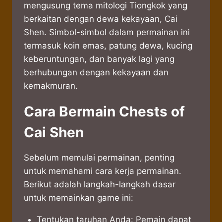
mengusung tema mitologi Tiongkok yang
berkaitan dengan dewa kekayaan, Cai
Shen. Simbol-simbol dalam permainan ini
termasuk koin emas, patung dewa, kucing
keberuntungan, dan banyak lagi yang
berhubungan dengan kekayaan dan
kemakmuran.
Cara Bermain Chests of
Cai Shen
Sebelum memulai permainan, penting
untuk memahami cara kerja permainan.
Berikut adalah langkah-langkah dasar
untuk memainkan game ini:
Tentukan taruhan Anda: Pemain dapat