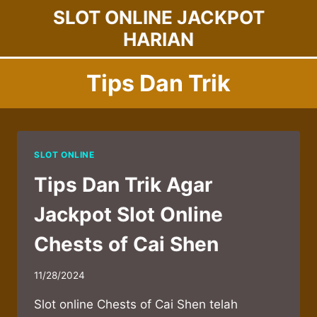
Skip
SLOT ONLINE JACKPOT
to
HARIAN
content
Tips Dan Trik
SLOT ONLINE
Tips Dan Trik Agar
Jackpot Slot Online
Chests of Cai Shen
By
11/28/2024
admincgsc
Slot online Chests of Cai Shen telah