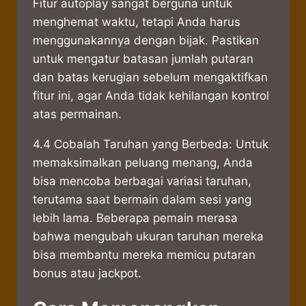
Fitur autoplay sangat berguna untuk
menghemat waktu, tetapi Anda harus
menggunakannya dengan bijak. Pastikan
untuk mengatur batasan jumlah putaran
dan batas kerugian sebelum mengaktifkan
fitur ini, agar Anda tidak kehilangan kontrol
atas permainan.
4.4 Cobalah Taruhan yang Berbeda: Untuk
memaksimalkan peluang menang, Anda
bisa mencoba berbagai variasi taruhan,
terutama saat bermain dalam sesi yang
lebih lama. Beberapa pemain merasa
bahwa mengubah ukuran taruhan mereka
bisa membantu mereka memicu putaran
bonus atau jackpot.