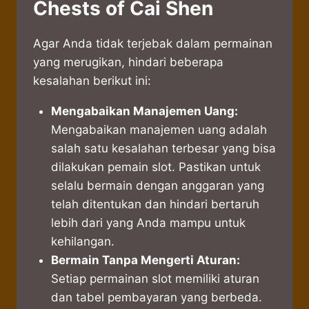
Chests of Cai Shen
Agar Anda tidak terjebak dalam permainan
yang merugikan, hindari beberapa
kesalahan berikut ini:
Mengabaikan Manajemen Uang:
Mengabaikan manajemen uang adalah
salah satu kesalahan terbesar yang bisa
dilakukan pemain slot. Pastikan untuk
selalu bermain dengan anggaran yang
telah ditentukan dan hindari bertaruh
lebih dari yang Anda mampu untuk
kehilangan.
Bermain Tanpa Mengerti Aturan:
Setiap permainan slot memiliki aturan
dan tabel pembayaran yang berbeda.