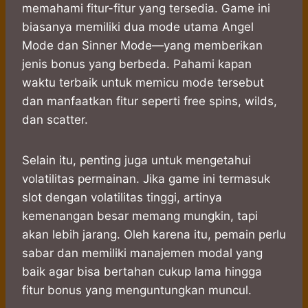
memahami fitur-fitur yang tersedia. Game ini
biasanya memiliki dua mode utama Angel
Mode dan Sinner Mode—yang memberikan
jenis bonus yang berbeda. Pahami kapan
waktu terbaik untuk memicu mode tersebut
dan manfaatkan fitur seperti free spins, wilds,
dan scatter.
Selain itu, penting juga untuk mengetahui
volatilitas permainan. Jika game ini termasuk
slot dengan volatilitas tinggi, artinya
kemenangan besar memang mungkin, tapi
akan lebih jarang. Oleh karena itu, pemain perlu
sabar dan memiliki manajemen modal yang
baik agar bisa bertahan cukup lama hingga
fitur bonus yang menguntungkan muncul.