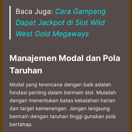
Baca Juga:
Cara Gampang
Dapat Jackpot di Slot Wild
West Gold Megaways
Manajemen Modal dan Pola
Taruhan
Modal yang terencana dengan baik adalah
fondasi penting dalam bermain slot. Mulailah
dengan menentukan batas kekalahan harian
dan target kemenangan. Jangan langsung
bermain dengan taruhan tinggi gunakan pola
bertahap.