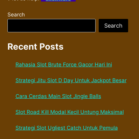
Search
Search
Recent Posts
Rahasia Slot Brute Force Gacor Hari Ini
Strategi Jitu Slot D Day Untuk Jackpot Besar
Cara Cerdas Main Slot Jingle Balls
Slot Road Kill Modal Kecil Untung Maksimal
Strategi Slot Ugliest Catch Untuk Pemula