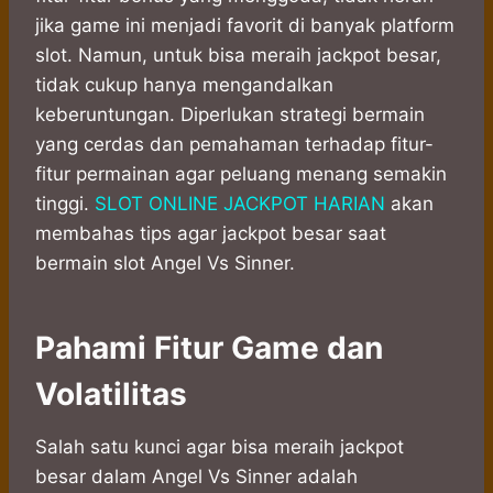
jika game ini menjadi favorit di banyak platform
slot. Namun, untuk bisa meraih jackpot besar,
tidak cukup hanya mengandalkan
keberuntungan. Diperlukan strategi bermain
yang cerdas dan pemahaman terhadap fitur-
fitur permainan agar peluang menang semakin
tinggi.
SLOT ONLINE JACKPOT HARIAN
akan
membahas tips agar jackpot besar saat
bermain slot Angel Vs Sinner.
Pahami Fitur Game dan
Volatilitas
Salah satu kunci agar bisa meraih jackpot
besar dalam Angel Vs Sinner adalah